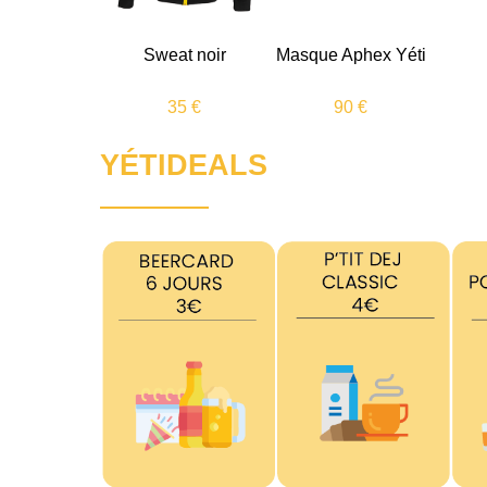
Sweat noir
Masque Aphex Yéti
35 €
90 €
YÉTIDEALS