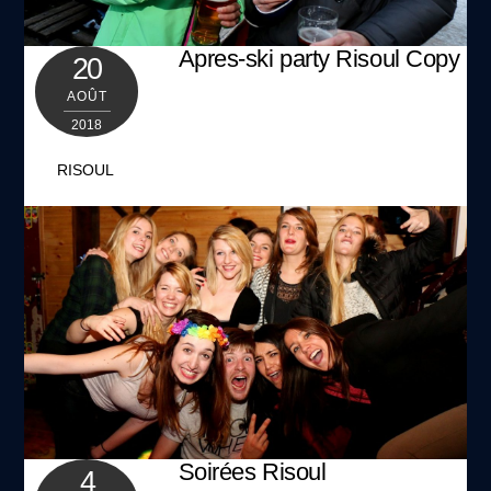
Apres-ski party Risoul Copy
20
AOÛT
2018
RISOUL
GALLERY
Soirées Risoul
4