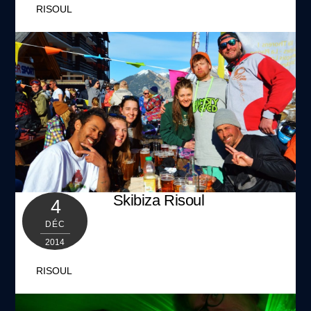
RISOUL
GALLERY
Skibiza Risoul
4
DÉC
2014
RISOUL
GALLERY