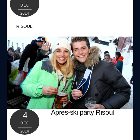
DÉC
2014
RISOUL
GALLERY
Apres-ski party Risoul
4
DÉC
2014