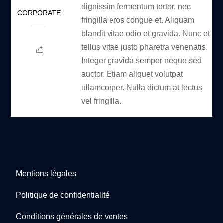
dignissim fermentum tortor, nec
CORPORATE
fringilla eros congue et. Aliquam
blandit vitae odio et gravida. Nunc et
tellus vitae justo pharetra venenatis.
Integer gravida semper neque sed
auctor. Etiam aliquet volutpat
ullamcorper. Nulla dictum at lectus
vel fringilla.
Mentions légales
Politique de confidentialité
Conditions générales de ventes