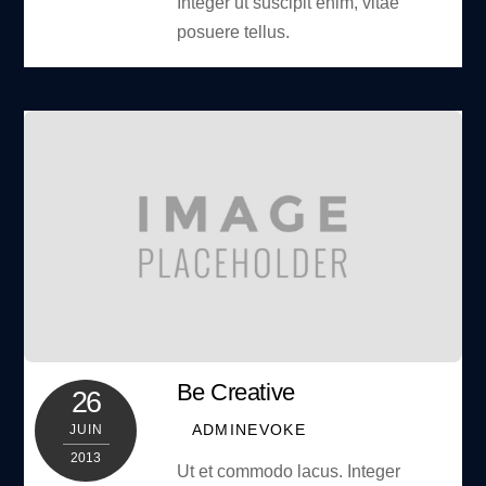
Integer ut suscipit enim, vitae
posuere tellus.
Be Creative
26
ADMINEVOKE
JUIN
2013
Ut et commodo lacus. Integer